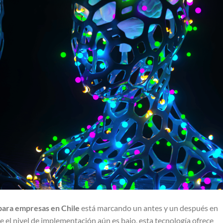
l para empresas en Chile
está marcando un antes y un después en
e el nivel de implementación aún es bajo, esta tecnología ofrece