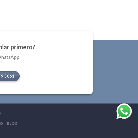
blar primero?
WhatsApp.
69 5061
.
TO
BLOG