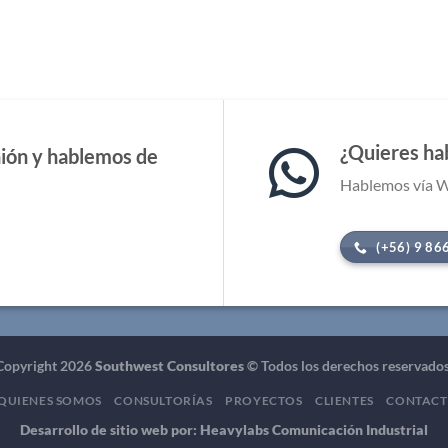
¿Quieres ha
ión y hablemos de
Hablemos vía 
(+56) 9 86
Copyright 2026
Southwest Consultores
© Todos los derechos reservados
QUIENES SOMOS
CONSULTORÍAS
PROYECTOS
CLIENTES
CONTAC
Desarrollo de sitio web por:
Heavylabs Comunicación Industrial