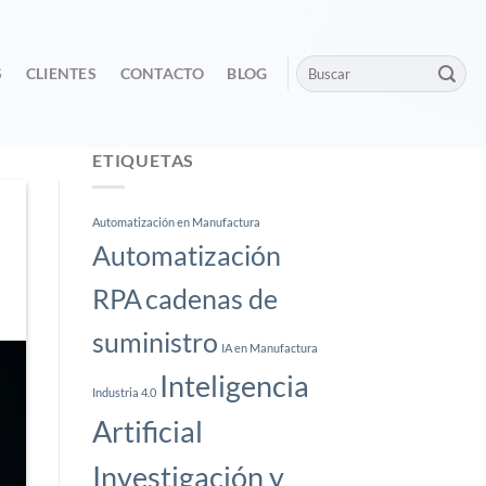
S
CLIENTES
CONTACTO
BLOG
ETIQUETAS
Automatización en Manufactura
Automatización
RPA
cadenas de
suministro
IA en Manufactura
Inteligencia
Industria 4.0
Artificial
Investigación y