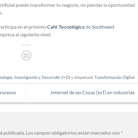
rtificial puede transformar tu negocio, no pierdas la oportunidad
o.
articipa en el próximo
Café Tecnológico
de
Southwest
presa al siguiente nivel.
nología
,
Investigación y Desarrollo (I+D)
y etiquetada
Transformación Digital
.
procesos
Internet de las Cosas (IoT) en industrias
rá publicada.
Los campos obligatorios están marcados con
*